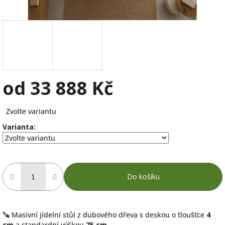
od
33 888 Kč
Měrná
Zvolte variantu
cena:
Varianta:
Do košíku
🪚
Masivní jídelní stůl z dubového dřeva
s deskou o tloušťce
4
cm
a standardní výškou
75 cm
.