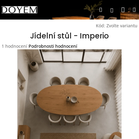
Přejít
Nák
Hledat
na
Přihlášen
obsah
koší
Kód:
Zvolte variantu
Jídelní stůl - Imperio
Průměrné
1 hodnocení
Podrobnosti hodnocení
hodnocení
produktu
je
5,0
z
5
hvězdiček.