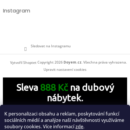
í
Instagram
Sledovat na Instagramu
Copyright 2026
Doyem.cz
. Všechna práva vyhrazena.
Vytvořil Shoptet
Upravit nastavení cookies
Sleva
888 Kč
na dubový
nábytek.
Zanechte nám svůj e-mail a získejte slevový kód v
K personalizaci obsahu a reklam, poskytování funkcí
hodnotě 888 Kč na celou Vaši objednávku.
sociálních médií a analýze naší návštěvnosti využíváme
soubory cookies. Více informací
zde
.