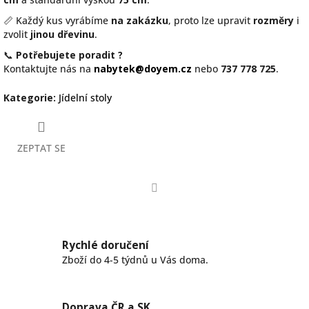
📏 Každý kus vyrábíme
na zakázku
, proto lze upravit
rozměry
i
zvolit
jinou dřevinu
.
📞
Potřebujete poradit ?
Kontaktujte nás na
nabytek@doyem.cz
nebo
737 778 725
.
Kategorie
:
Jídelní stoly
ZEPTAT SE
Facebook
Rychlé doručení
Zboží do 4-5 týdnů u Vás doma.
Doprava ČR a SK