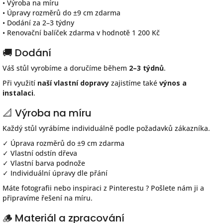
• Výroba na míru
• Úpravy rozměrů do ±9 cm zdarma
• Dodání za 2–3 týdny
• Renovační balíček zdarma v hodnotě 1 200 Kč
🚚 Dodání
Váš stůl vyrobíme a doručíme během
2–3 týdnů
.
Při využití
naší vlastní dopravy
zajistíme také
výnos a
instalaci
.
📐 Výroba na míru
Každý stůl vyrábíme individuálně podle požadavků zákazníka.
✓ Úprava rozměrů do ±9 cm zdarma
✓ Vlastní odstín dřeva
✓ Vlastní barva podnože
✓ Individuální úpravy dle přání
Máte fotografii nebo inspiraci z Pinterestu ? Pošlete nám ji a
připravíme řešení na míru.
🪵 Materiál a zpracování