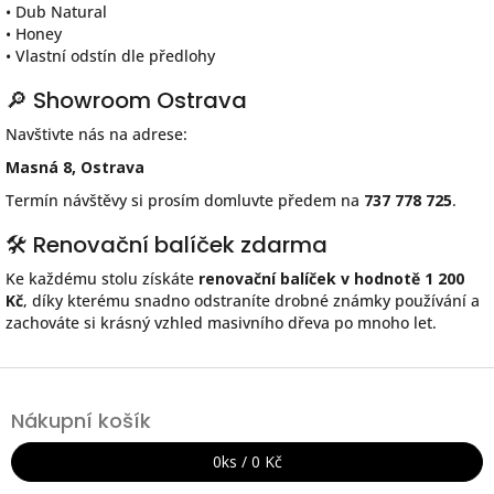
• Dub Natural
• Honey
• Vlastní odstín dle předlohy
🔎 Showroom Ostrava
Navštivte nás na adrese:
Masná 8, Ostrava
Termín návštěvy si prosím domluvte předem na
737 778 725
.
🛠 Renovační balíček zdarma
Ke každému stolu získáte
renovační balíček v hodnotě 1 200
Kč
, díky kterému snadno odstraníte drobné známky používání a
zachováte si krásný vzhled masivního dřeva po mnoho let.
Z
á
Nákupní košík
p
a
0
ks /
0 Kč
t