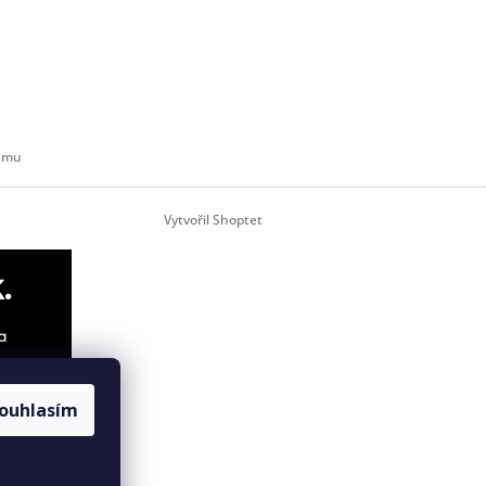
ramu
Vytvořil Shoptet
.
a
ouhlasím