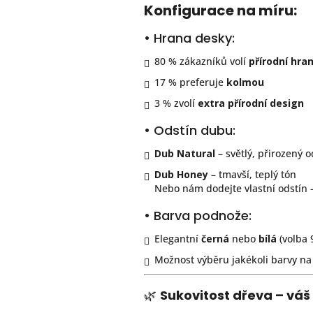
Konfigurace na míru:
• Hrana desky:
80 % zákazníků volí
přírodní hra
17 % preferuje
kolmou
3 % zvolí
extra přírodní design
• Odstín dubu:
Dub Natural
– světlý, přirozený o
Dub Honey
– tmavší, teplý tón
Nebo nám dodejte vlastní odstín 
• Barva podnože:
Elegantní
černá
nebo
bílá
(volba 
Možnost výběru jakékoli barvy na
🌿
Sukovitost dřeva – váš 