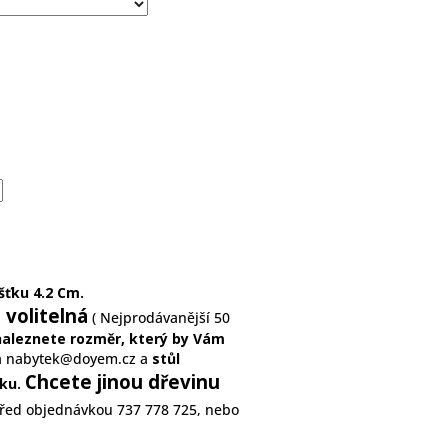
šťku 4.2 Cm.
volitelná
e
( Nejprodávanější 50
aleznete rozměr, který by Vám
a
nabytek@doyem.cz
a
stůl
Chcete jinou dřevinu
vku.
před objednávkou 737 778 725, nebo