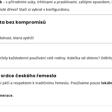
ub
– s přírodními suky, trhlinami a prasklinami, zalitými epoxidem
sté dřevo? Stačí si vybrat v konfigurátoru.
ita bez kompromisů
lnost, která vydrží!
držely každodenní používání celé rodiny. Kolečka od sklenic? Oděrk
– srdce českého řemesla
ní péčí a respektem k tradičnímu řemeslu. Používáme pouze
lokál
enerace.