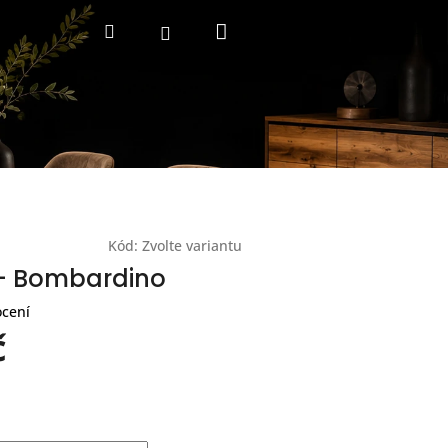
Nákupní
Hledat
Přihlášení
košík
Kód:
Zvolte variantu
 - Bombardino
ocení
č