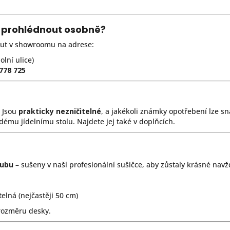
 prohlédnout osobně?
ut v showroomu na adrese:
lní ulice)
778 725
. Jsou
prakticky nezničitelné
, a jakékoli známky opotřebení lze 
ému jídelnímu stolu. Najdete jej také v doplňcích.
dubu
– sušeny v naší profesionální sušičce, aby zůstaly krásné navž
telná (nejčastěji 50 cm)
 rozměru desky.