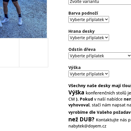
hvězdiček.
Barva podnoží
Hrana desky
Odstín dřeva
Výška
Všechny naše desky mají tlou
Výška
konferenčních stolů j
CM
)
.
Pokud
v naší nabídce
nen
vyhovoval
, stačí nám napsat n
vyrobíme dle Vašeho požada
než DUB?
Kontaktujte nás 
nabytek@doyem.cz