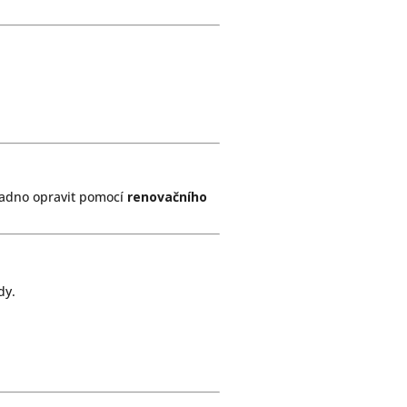
snadno opravit pomocí
renovačního
dy.