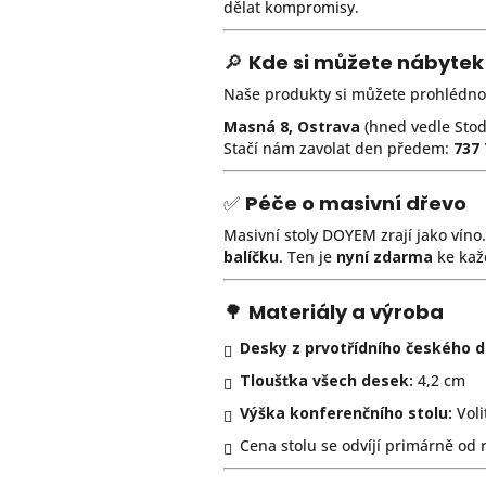
dělat kompromisy.
🔎
Kde si můžete nábytek
Naše produkty si můžete prohlédno
Masná 8, Ostrava
(hned vedle Stodo
Stačí nám zavolat den předem:
737 
✅
Péče o masivní dřevo
Masivní stoly DOYEM zrají jako víno
balíčku
. Ten je
nyní zdarma
ke každ
🌳
Materiály a výroba
Desky z prvotřídního českého 
Tloušťka všech desek:
4,2 cm
Výška konferenčního stolu:
Voli
Cena stolu se odvíjí primárně od