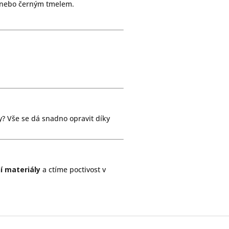
, nebo černým tmelem.
y? Vše se dá snadno opravit díky
ní materiály
a ctíme poctivost v