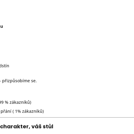
nu
dstín
– přizpůsobíme se.
99 % zákazníků)
 přání ( 1% zákazníků)
charakter, váš stůl