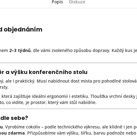
Popis
Diskuze
ed objednáním
ěhem
2–3 týdnů
, dle vámi zvoleného způsobu dopravy. Každý kus je
měr a výšku konferenčního stolu
ý, ale i praktický. Musí nabídnout dost místa pro pohodlné stolov
sty.
, která zajišťuje ideální ergonomii i estetiku. Tloušťka vrchní des
o, co vidíte, je prostor, který vám stůl nabídne.
dle sebe?
ru
. Vyrobíme cokoliv – podle technického výkresu, ale klidně i jen p
jsou zdarma
. Přizpůsobíme vám výšku, šířku, barvu podnože nebo