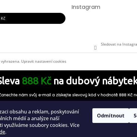
Instagram
 Kč
Sledovat na Instag
a vyhrazena.
Upravit nastavení cookies
Sleva
888 Kč
na dubový nábytek
Zanechte nám svůj e-mail a získejte slevový kód v hodnotě 888 Kč n
celou Vaši objednávku.
zaci obsahu a reklam, poskytování
Odmítnout
S
álních médií a analýze naší
i využíváme soubory cookies. Více
de
.
Chci slevový kód