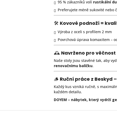
95 % zákazníků volí
rustikální d
Preferujete méně sukovité nebo či
🛠
Kovové podnoží = kval
Výroba z oceli s profilem 2 mm
Povrchová úprava komaxitem – odo
🕰
Navrženo pro věčnost
Naše stoly jsou stavěné tak, aby vy
renovačnímu balíčku
.
🪵
Ruční práce z Beskyd 
Každý kus vzniká ručně, s maximál
každém detailu.
DOYEM – nábytek, který vydrží g
Z