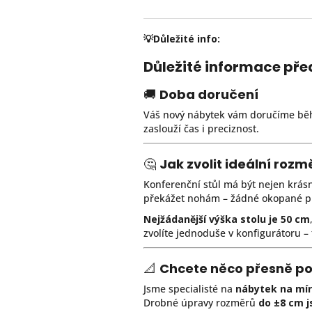
💡Důležité info:
Důležité informace př
🚚
Doba doručení
Váš nový nábytek vám doručíme b
zaslouží čas i preciznost.
🤔
Jak zvolit ideální roz
Konferenční stůl má být nejen krásn
překážet nohám – žádné okopané pr
Nejžádanější výška stolu je 50 cm
zvolíte jednoduše v konfigurátoru – t
📐
Chcete něco přesně po
Jsme specialisté na
nábytek na mí
Drobné úpravy rozměrů
do ±8 cm 