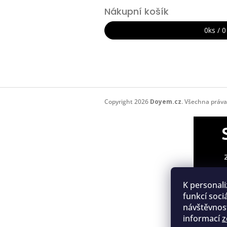
á
Nákupní košík
p
a
0
ks /
0
t
í
Copyright 2026
Doyem.cz
. Všechna práv
K personali
funkcí soci
návštěvnost
informací
z