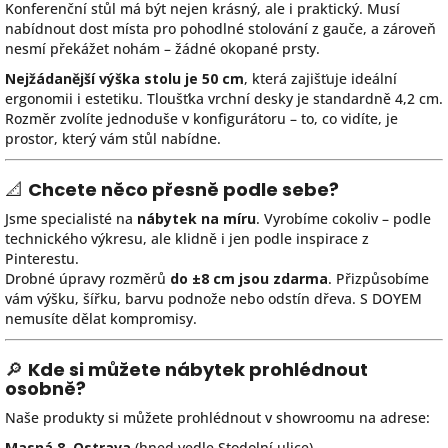
Konferenční stůl má být nejen krásný, ale i praktický. Musí
nabídnout dost místa pro pohodlné stolování z gauče, a zároveň
nesmí překážet nohám – žádné okopané prsty.
Nejžádanější výška stolu je 50 cm
, která zajišťuje ideální
ergonomii i estetiku. Tloušťka vrchní desky je standardně 4,2 cm.
Rozměr zvolíte jednoduše v konfigurátoru – to, co vidíte, je
prostor, který vám stůl nabídne.
📐
Chcete něco přesně podle sebe?
Jsme specialisté na
nábytek na míru
. Vyrobíme cokoliv – podle
technického výkresu, ale klidně i jen podle inspirace z
Pinterestu.
Drobné úpravy rozměrů
do ±8 cm jsou zdarma
. Přizpůsobíme
vám výšku, šířku, barvu podnože nebo odstín dřeva. S DOYEM
nemusíte dělat kompromisy.
🔎
Kde si můžete nábytek prohlédnout
osobně?
Naše produkty si můžete prohlédnout v showroomu na adrese:
Masná 8, Ostrava
(hned vedle Stodolní ulice)