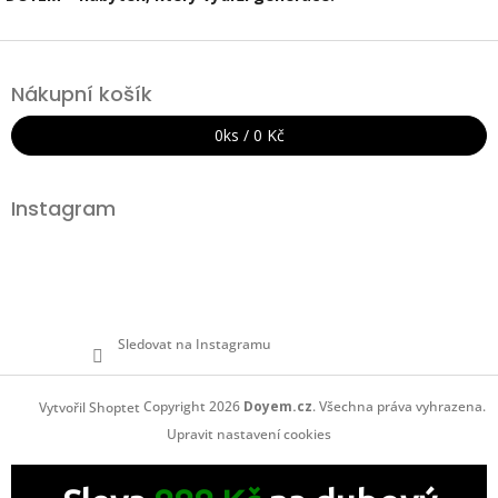
Z
á
Nákupní košík
p
a
0
ks /
0 Kč
t
í
Instagram
Sledovat na Instagramu
Copyright 2026
Doyem.cz
. Všechna práva vyhrazena.
Vytvořil Shoptet
Upravit nastavení cookies