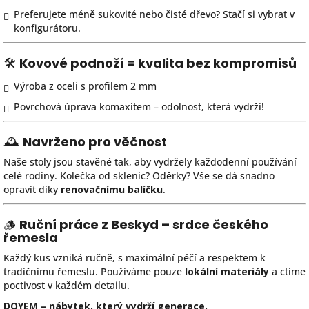
Preferujete méně sukovité nebo čisté dřevo? Stačí si vybrat v
konfigurátoru.
🛠
Kovové podnoží = kvalita bez kompromisů
Výroba z oceli s profilem 2 mm
Povrchová úprava komaxitem – odolnost, která vydrží!
🕰
Navrženo pro věčnost
Naše stoly jsou stavěné tak, aby vydržely každodenní používání
celé rodiny. Kolečka od sklenic? Oděrky? Vše se dá snadno
opravit díky
renovačnímu balíčku
.
🪵
Ruční práce z Beskyd – srdce českého
řemesla
Každý kus vzniká ručně, s maximální péčí a respektem k
tradičnímu řemeslu. Používáme pouze
lokální materiály
a ctíme
poctivost v každém detailu.
DOYEM – nábytek, který vydrží generace.