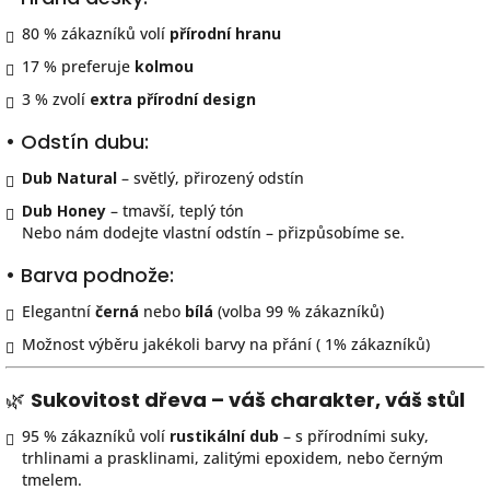
80 % zákazníků volí
přírodní hranu
17 % preferuje
kolmou
3 % zvolí
extra přírodní design
• Odstín dubu:
Dub Natural
– světlý, přirozený odstín
Dub Honey
– tmavší, teplý tón
Nebo nám dodejte vlastní odstín – přizpůsobíme se.
• Barva podnože:
Elegantní
černá
nebo
bílá
(volba 99 % zákazníků)
Možnost výběru jakékoli barvy na přání ( 1% zákazníků)
🌿
Sukovitost dřeva – váš charakter, váš stůl
95 % zákazníků volí
rustikální dub
– s přírodními suky,
trhlinami a prasklinami, zalitými epoxidem, nebo černým
tmelem.