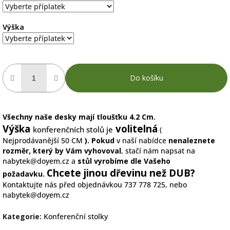
Výška
Do košíku
Všechny naše desky mají tloušťku 4.2 Cm.
Výška
volitelná
konferenčních stolů je
(
Nejprodávanější 50 CM
)
.
Pokud
v naší nabídce
nenaleznete
rozměr, který by Vám vyhovoval
, stačí nám napsat na
nabytek@doyem.cz
a
stůl vyrobíme dle Vašeho
Chcete jinou dřevinu než DUB?
požadavku.
Kontaktujte nás před objednávkou 737 778 725, nebo
nabytek@doyem.cz
Kategorie
:
Konferenční stolky