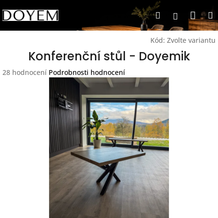
Přejít
Nák
Hledat
na
Přihlášen
obsah
koší
Kód:
Zvolte variantu
Konferenční stůl - Doyemik
Průměrné
28 hodnocení
Podrobnosti hodnocení
hodnocení
produktu
je
4,5
z
5
hvězdiček.