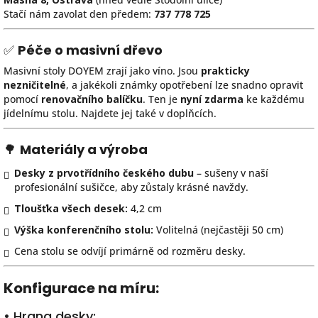
Stačí nám zavolat den předem:
737 778 725
✅
Péče o masivní dřevo
Masivní stoly DOYEM zrají jako víno. Jsou
prakticky
nezničitelné
, a jakékoli známky opotřebení lze snadno opravit
pomocí
renovačního balíčku
. Ten je
nyní zdarma
ke každému
jídelnímu stolu. Najdete jej také v doplňcích.
🌳
Materiály a výroba
Desky z prvotřídního českého dubu
– sušeny v naší
profesionální sušičce, aby zůstaly krásné navždy.
Tloušťka všech desek:
4,2 cm
Výška konferenčního stolu:
Volitelná (nejčastěji 50 cm)
Cena stolu se odvíjí primárně od rozměru desky.
Konfigurace na míru:
• Hrana desky: