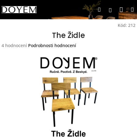
Přejít
Nák
Hledat
na
Přihlášen
obsah
koší
Kód:
212
The Židle
Průměrné
4 hodnocení
Podrobnosti hodnocení
hodnocení
produktu
je
4,0
z
5
hvězdiček.