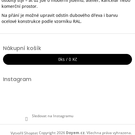
osobitý styl – ať už jde o moderní jídelnu, ateliér, kancelář nebo
komerční prostor.
Na přání je možné upravit odstín dubového dřeva i barvu
ocelové konstrukce podle vzorníku RAL.
Z
á
Nákupní košík
p
a
0
ks /
0 Kč
t
í
Instagram
Sledovat na Instagramu
Copyright 2026
Doyem.cz
. Všechna práva vyhrazena.
Vytvořil Shoptet