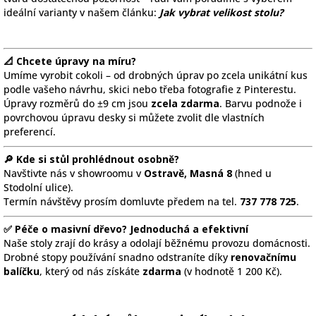
ideální varianty v našem článku:
Jak vybrat velikost stolu?
📐 Chcete úpravy na míru?
Umíme vyrobit cokoli – od drobných úprav po zcela unikátní kus
podle vašeho návrhu, skici nebo třeba fotografie z Pinterestu.
Úpravy rozměrů do ±9 cm jsou
zcela zdarma
. Barvu podnože i
povrchovou úpravu desky si můžete zvolit dle vlastních
preferencí.
🔎 Kde si stůl prohlédnout osobně?
Navštivte nás v showroomu v
Ostravě, Masná 8
(hned u
Stodolní ulice).
Termín návštěvy prosím domluvte předem na tel.
737 778 725
.
✅ Péče o masivní dřevo? Jednoduchá a efektivní
Naše stoly zrají do krásy a odolají běžnému provozu domácnosti.
Drobné stopy používání snadno odstraníte díky
renovačnímu
balíčku
, který od nás získáte
zdarma
(v hodnotě 1 200 Kč).