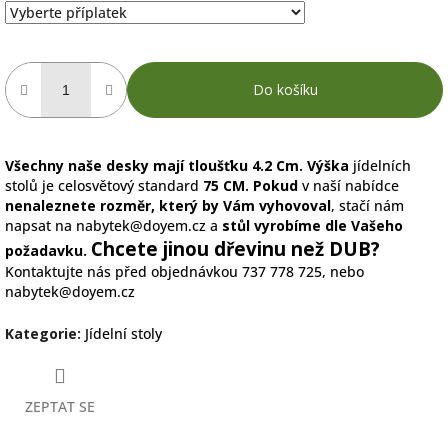
Do košíku
Všechny naše desky mají tloušťku 4.2 Cm.
Výška
jídelních
stolů je celosvětový standard
75 CM.
Pokud
v naší nabídce
nenaleznete rozměr, který by Vám vyhovoval
, stačí nám
napsat na
nabytek@doyem.cz
a
stůl vyrobíme dle Vašeho
Chcete jinou dřevinu než DUB?
požadavku.
Kontaktujte nás před objednávkou 737 778 725, nebo
nabytek@doyem.cz
Kategorie
:
Jídelní stoly
ZEPTAT SE