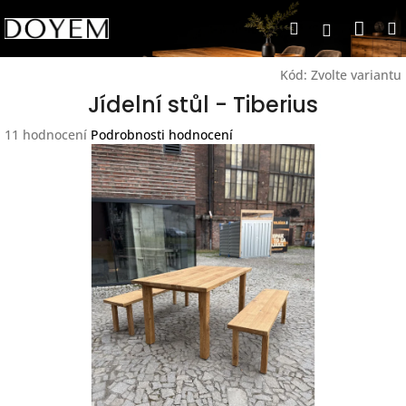
Přejít
Nák
Hledat
na
Přihlášen
obsah
koší
Kód:
Zvolte variantu
Jídelní stůl - Tiberius
Průměrné
11 hodnocení
Podrobnosti hodnocení
hodnocení
produktu
je
4,7
z
5
hvězdiček.