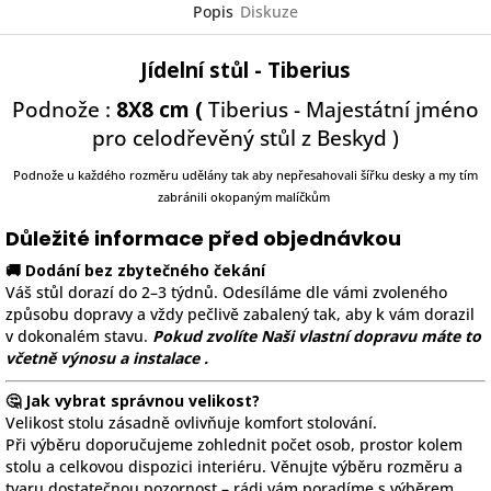
Popis
Diskuze
Jídelní stůl - Tiberius
Podnože :
8X8 cm (
Tiberius - Majestátní jméno
pro celodřevěný stůl z Beskyd
)
Podnože u každého rozměru udělány tak aby nepřesahovali šířku desky a my tím
zabránili okopaným malíčkům
Důležité informace před objednávkou
🚚 Dodání bez zbytečného čekání
Váš stůl dorazí do 2–3 týdnů. Odesíláme dle vámi zvoleného
způsobu dopravy a vždy pečlivě zabalený tak, aby k vám dorazil
v dokonalém stavu.
Pokud zvolíte Naši vlastní dopravu máte to
včetně výnosu a instalace .
🤔 Jak vybrat správnou velikost?
Velikost stolu zásadně ovlivňuje komfort stolování.
Při výběru doporučujeme zohlednit počet osob, prostor kolem
stolu a celkovou dispozici interiéru. Věnujte výběru rozměru a
tvaru dostatečnou pozornost – rádi vám poradíme s výběrem