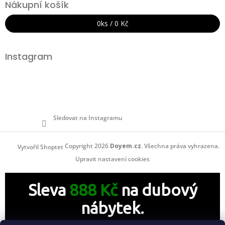
Nákupní košík
p
a
0
ks /
0 Kč
t
í
Instagram
Sledovat na Instagramu
Copyright 2026
Doyem.cz
. Všechna práva vyhrazena.
Vytvořil Shoptet
Upravit nastavení cookies
Sleva
888 Kč
na dubový
nábytek.