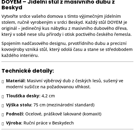
DOYEM – Jídelní stůl z masivního dubu z
Beskyd
Vytvořte srdce vašeho domova s tímto výjimečným jídelním
stolem, ručně vyrobeným v srdci Beskyd. Každý stůl DOYEM je
originál – jedinečný kus nábytku z masivního dubového dřeva,
který v sobě nese sílu přírody i otisk poctivého českého řemesla.
Spojením nadčasového designu, prvotřídního dubu a precizní
kovovýroby vzniká stůl, který odolá času a stane se středobodem
každého interiéru.
Technické detaily:
Materiál:
Masivní výběrový dub z českých lesů, sušený ve
moderní sušičce na požadovanou vlhkost.
Tloušťka desky:
4,2 cm
Výška stolu:
75 cm (mezinárodní standard)
Podnoží:
Ocelové, práškově lakované (komaxit)
Výroba:
Ruční práce v Beskydech