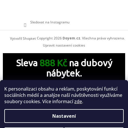
Sledovat na Instagramu
Copyright 2026
Doyem.cz
. Všechna práva vyhrazena.
Vytvořil Shoptet
Upravit nastavení cookies
Sleva
888 Kč
na dubový
nábytek.
Zanechte nám svůj e-mail a získejte slevový kód v
K personalizaci obsahu a reklam, poskytování funkcí
hodnotě 888 Kč na celou Vaši objednávku.
sociálních médií a analýze naší návštěvnosti využíváme
soubory cookies. Více informací
zde
.
Nastavení
Chci slevový kód