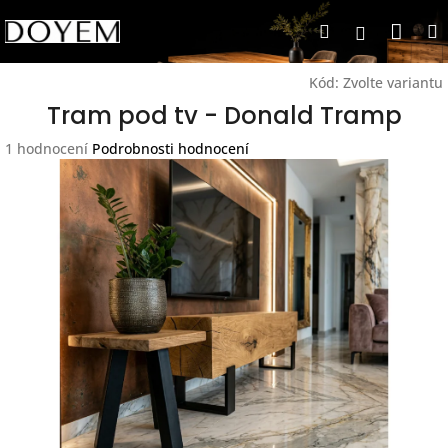
Přejít
Nák
Hledat
na
Přihlášen
obsah
koší
Kód:
Zvolte variantu
Tram pod tv - Donald Tramp
Průměrné
1 hodnocení
Podrobnosti hodnocení
hodnocení
produktu
je
5,0
z
5
hvězdiček.