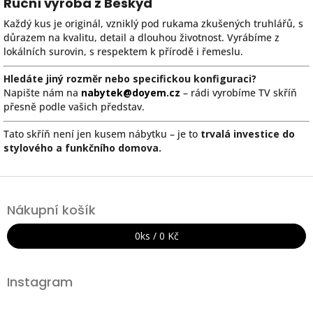
Ruční výroba z Beskyd
Každý kus je originál, vzniklý pod rukama zkušených truhlářů, s
důrazem na kvalitu, detail a dlouhou životnost. Vyrábíme z
lokálních surovin, s respektem k přírodě i řemeslu.
Hledáte jiný rozměr nebo specifickou konfiguraci?
Napište nám na
nabytek@doyem.cz
– rádi vyrobíme TV skříň
přesně podle vašich představ.
Tato skříň není jen kusem nábytku – je to
trvalá investice do
stylového a funkčního domova.
Z
á
Nákupní košík
p
a
0
ks /
0 Kč
t
í
Instagram