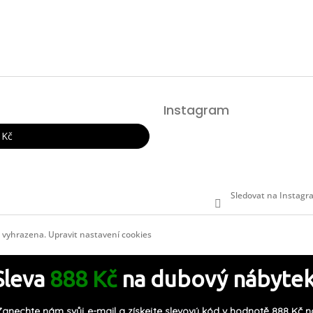
Instagram
 Kč
Sledovat na Instag
a vyhrazena.
Upravit nastavení cookies
Sleva
888 Kč
na dubový nábytek
Zanechte nám svůj e-mail a získejte slevový kód v hodnotě 888 Kč n