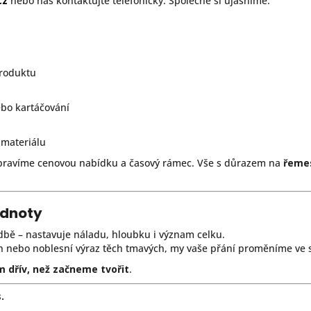
cz
nebo nás kontaktujte telefonicky. Společně si ujasníme:
produktu
ebo kartáčování
 materiálu
ipravíme cenovou nabídku a časový rámec. Vše s důrazem na
řemes
odnoty
dbě – nastavuje náladu, hloubku i význam celku.
vin nebo noblesní výraz těch tmavých, my vaše přání proměníme ve 
m dřív, než začneme tvořit
.
.