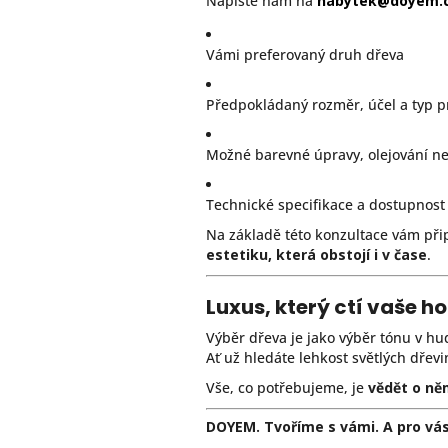
Napište nám na
nabytek@doyem.
Vámi preferovaný druh dřeva
Předpokládaný rozměr, účel a typ 
Možné barevné úpravy, olejování n
Technické specifikace a dostupnost
Na základě této konzultace vám př
estetiku, která obstojí i v čase
.
Luxus, který ctí vaše h
Výběr dřeva je jako výběr tónu v hu
Ať už hledáte lehkost světlých dře
Vše, co potřebujeme, je
vědět o ně
DOYEM. Tvoříme s vámi. A pro vás