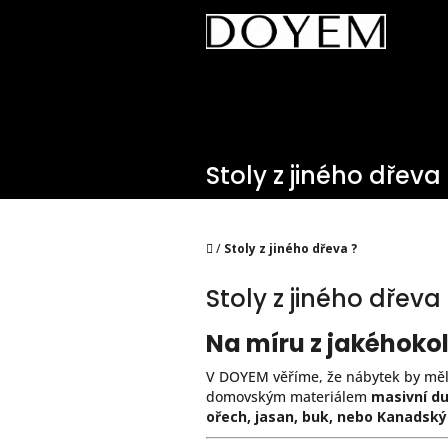
Přejít
na
obsah
Stoly z jiného dřeva
Domů
/
Stoly z jiného dřeva ?
Stoly z jiného dřeva
Na míru z jakéhokol
V DOYEM věříme, že nábytek by měl o
domovským materiálem
masivní d
ořech, jasan, buk, nebo Kanadsk