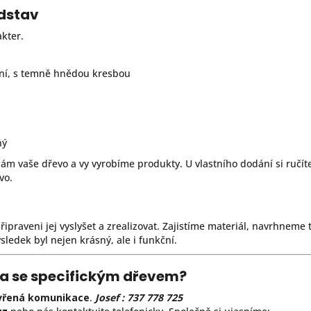
edstav
kter.
tní, s temně hnědou kresbou
ný
nám vaše dřevo a vy vyrobíme produkty. U vlastního dodání si ručí
vo.
ipraveni jej vyslyšet a zrealizovat. Zajistíme materiál, navrhneme
ledek byl nejen krásný, ale i funkční.
a se specifickým dřevem?
vřená komunikace
.
Josef : 737 778 725