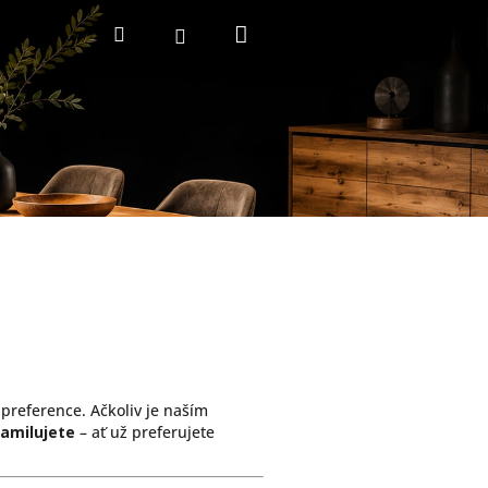
Nákupní
Hledat
Přihlášení
košík
preference. Ačkoliv je naším
zamilujete
– ať už preferujete