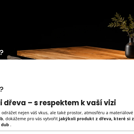
 ?
 ?
i dřeva – s respektem k vaší vizi
drážet nejen váš vkus, ale také prostor, atmosféru a materiálové 
ub
, dokážeme pro vás vytvořit
jakýkoli produkt z dřeva, které si 
ý dub
.