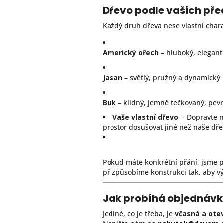
Dřevo podle vašich př
Každý druh dřeva nese vlastní chara
Americký ořech
– hluboký, elegan
Jasan
– světlý, pružný a dynamický
Buk
– klidný, jemně tečkovaný, pev
Vaše vlastní dřevo
- Dopravte 
prostor dosušovat jiné než naše dře
Pokud máte konkrétní přání, jsme př
přizpůsobíme konstrukci tak, aby výs
Jak probíhá objednávk
Jediné, co je třeba, je
včasná a ote