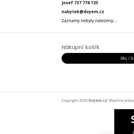
Josef 737 778 725
nabytek@doyem.cz
Záznamy nebyly nalezeny...
Z
á
Nákupní košík
p
a
0
ks /
0
t
í
Copyright 2026
Doyem.cz
. Všechna práv